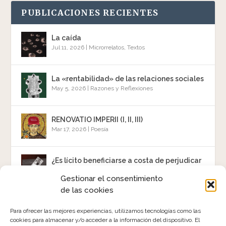
PUBLICACIONES RECIENTES
La caída
Jul 11, 2026
|
Microrrelatos
,
Textos
La «rentabilidad» de las relaciones sociales
May 5, 2026
|
Razones y Reflexiones
RENOVATIO IMPERII (I, II, III)
Mar 17, 2026
|
Poesía
¿Es lícito beneficiarse a costa de perjudicar
a otros?
Gestionar el consentimiento
Jun 1, 2025
|
Razones y Reflexiones
,
Textos
de las cookies
«Se vende»
Para ofrecer las mejores experiencias, utilizamos tecnologías como las
Mar 14, 2025
|
Poesía
cookies para almacenar y/o acceder a la información del dispositivo. El