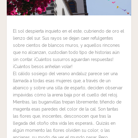
El sol despierta inquieto en el este, cubriendo de oro el
lienzo del sur. Sus rayos se dejan caer refulgentes
sobre cientos de blancos muros, y aquellos rincones
que no alcanzan, custodian todo tipo de historias aún
sin contar. ¡Cuántos susurros aguardan respuestas!
¡Cuántos besos anhelan volar!
El cálido sosiego del verano andaluz parece ser una
llamada a todas esas mujeres que, a través de un
abanico y sobre una silla de esparto, deciden observar
impávidas cómo la arena baja por el cuello del reloj.
Mientras, las buganvillas trepan libremente, tiñendo de
magenta esas paredes del color de la cal. Son tantas
las flores que, inocentes, desconocen que tras la
llegada del otoño otra vida les esperará… Quizás en
algún momento las flores olviden su color; o las
ancianas, su modo de ver el mundo pasar. Pero