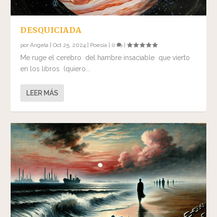
DESQUICIADA
por
Ángela
|
Oct 25, 2024
|
Poesía
|
0
|
Me ruge el cerebro del hambre insaciable que vierto
en los libros (quiero...
LEER MÁS