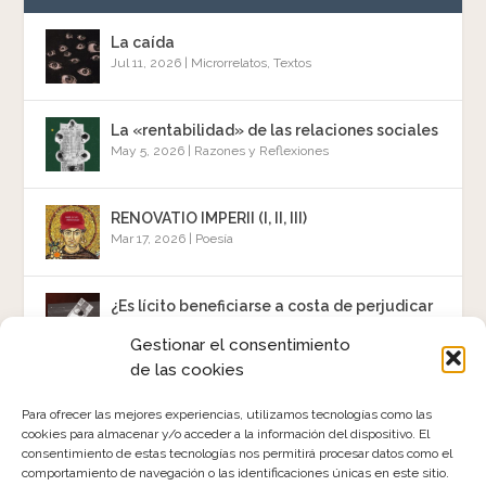
La caída
Jul 11, 2026
|
Microrrelatos
,
Textos
La «rentabilidad» de las relaciones sociales
May 5, 2026
|
Razones y Reflexiones
RENOVATIO IMPERII (I, II, III)
Mar 17, 2026
|
Poesía
¿Es lícito beneficiarse a costa de perjudicar
a otros?
Gestionar el consentimiento
Jun 1, 2025
|
Razones y Reflexiones
,
Textos
de las cookies
«Se vende»
Para ofrecer las mejores experiencias, utilizamos tecnologías como las
Mar 14, 2025
|
Poesía
cookies para almacenar y/o acceder a la información del dispositivo. El
consentimiento de estas tecnologías nos permitirá procesar datos como el
comportamiento de navegación o las identificaciones únicas en este sitio.