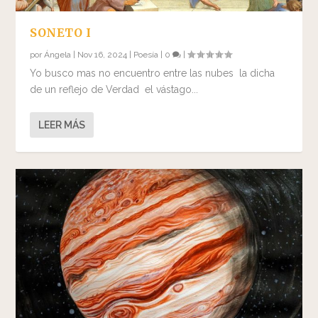
SONETO I
por
Ángela
|
Nov 16, 2024
|
Poesía
|
0
|
Yo busco mas no encuentro entre las nubes la dicha
de un reflejo de Verdad el vástago...
LEER MÁS