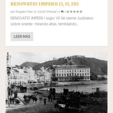
RENOVATIO IMPERII (I, II, III)
por
Ángela
|
Mar 17, 2026
|
Poesía
|
0
|
RENOVATIO IMPERII I (siglo VI) Se cierne Justiniano
sobre oriente mirando atrás, temblando...
LEER MÁS