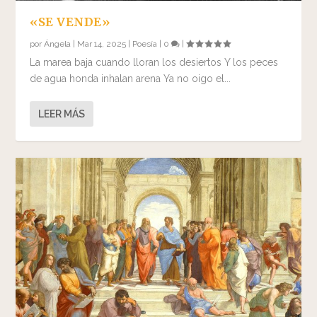
«SE VENDE»
por
Ángela
|
Mar 14, 2025
|
Poesía
|
0
|
La marea baja cuando lloran los desiertos Y los peces
de agua honda inhalan arena Ya no oigo el...
LEER MÁS