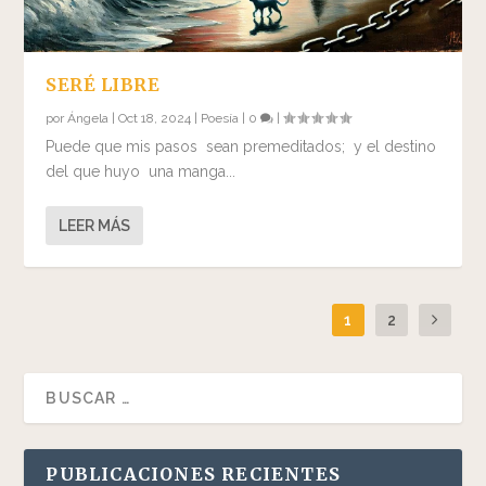
SERÉ LIBRE
por
Ángela
|
Oct 18, 2024
|
Poesía
|
0
|
Puede que mis pasos sean premeditados; y el destino
del que huyo una manga...
LEER MÁS
1
2
PUBLICACIONES RECIENTES