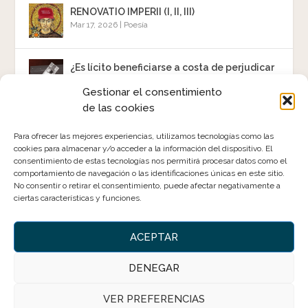
RENOVATIO IMPERII (I, II, III)
Mar 17, 2026
|
Poesía
¿Es lícito beneficiarse a costa de perjudicar
a otros?
Gestionar el consentimiento
Jun 1, 2025
|
Razones y Reflexiones
,
Textos
de las cookies
«Se vende»
Para ofrecer las mejores experiencias, utilizamos tecnologías como las
Mar 14, 2025
|
Poesía
cookies para almacenar y/o acceder a la información del dispositivo. El
consentimiento de estas tecnologías nos permitirá procesar datos como el
comportamiento de navegación o las identificaciones únicas en este sitio.
No consentir o retirar el consentimiento, puede afectar negativamente a
SÍGUEME
ciertas características y funciones.
ACEPTAR
INSTAGRAM
DENEGAR
VER PREFERENCIAS
© 2026
| Todos los derechos
La Almendra Mística