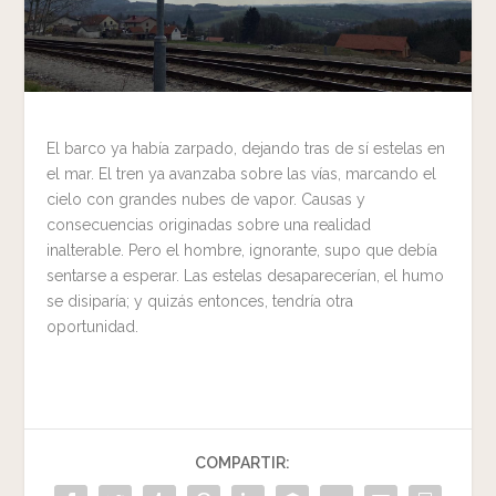
El barco ya había zarpado, dejando tras de sí estelas en
el mar. El tren ya avanzaba sobre las vías, marcando el
cielo con grandes nubes de vapor. Causas y
consecuencias originadas sobre una realidad
inalterable. Pero el hombre, ignorante, supo que debía
sentarse a esperar. Las estelas desaparecerían, el humo
se disiparía; y quizás entonces, tendría otra
oportunidad.
COMPARTIR: