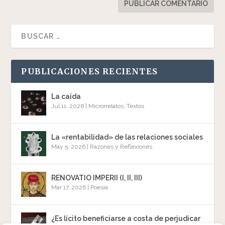
PUBLICACIONES RECIENTES
La caída
Jul 11, 2026
|
Microrrelatos
,
Textos
La «rentabilidad» de las relaciones sociales
May 5, 2026
|
Razones y Reflexiones
RENOVATIO IMPERII (I, II, III)
Mar 17, 2026
|
Poesía
¿Es lícito beneficiarse a costa de perjudicar