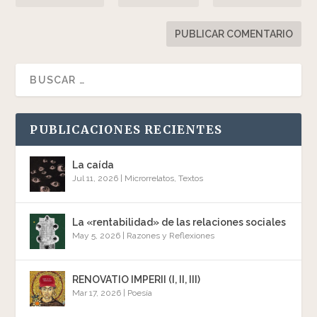
PUBLICACIONES RECIENTES
La caída
Jul 11, 2026
|
Microrrelatos
,
Textos
La «rentabilidad» de las relaciones sociales
May 5, 2026
|
Razones y Reflexiones
RENOVATIO IMPERII (I, II, III)
Mar 17, 2026
|
Poesía